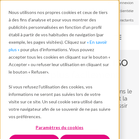
Connexion
Français - FR
Service à la clientèle
Nous utilisons nos propres cookies et ceux de tiers
Travailler avec nous
à des fins d'analyse et pour vous montrer des
Soutien aux contractants
A propos de nous
publicités personnalisées en fonction d'un profil
établi à partir de vos habitudes de navigation (par
exemple, les pages visitées). Cliquez sur
« En savoir
plus »
pour plus d'informations. Vous pouvez
accepter tous les cookies en cliquant sur le bouton «
Mettre en œuvre votre ISO
Accepter » ou refuser leur utilisation en cliquant sur
le bouton « Refuser».
27001, plus facilement
Si vous refusez l'utilisation des cookies, vos
Nos consultants vous accompagneront dans le
informations ne seront pas suivies lors de votre
processus de la mise en œuvre, l'audit et la
visite sur ce site. Un seul cookie sera utilisé dans
certification pour vous permettre de réussir
votre navigateur afin de se souvenir de ne pas suivre
votre système de gestion
vos préférences.
Paramètres du cookies
DEMANDER PLUS