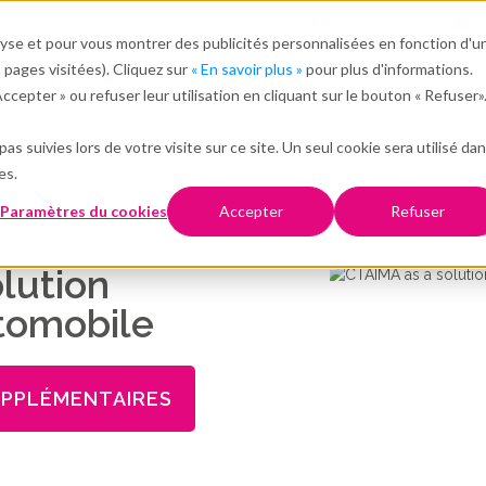
A propos de nous
Connexion
S
alyse et pour vous montrer des publicités personnalisées en fonction d'u
s pages visitées). Cliquez sur
« En savoir plus »
pour plus d'informations.
essources
Clients
cepter » ou refuser leur utilisation en cliquant sur le bouton « Refuser»
as suivies lors de votre visite sur ce site. Un seul cookie sera utilisé da
es.
Paramètres du cookies
Accepter
Refuser
lution
utomobile
UPPLÉMENTAIRES