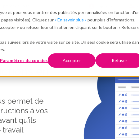
A propos de nous
Connexion
S
alyse et pour vous montrer des publicités personnalisées en fonction d'u
s pages visitées). Cliquez sur
« En savoir plus »
pour plus d'informations.
essources
Clients
cepter » ou refuser leur utilisation en cliquant sur le bouton « Refuser»
as suivies lors de votre visite sur ce site. Un seul cookie sera utilisé da
es.
Paramètres du cookies
Accepter
Refuser
uctions en
us permet de
ructions à vos
avant qu’ils
travail