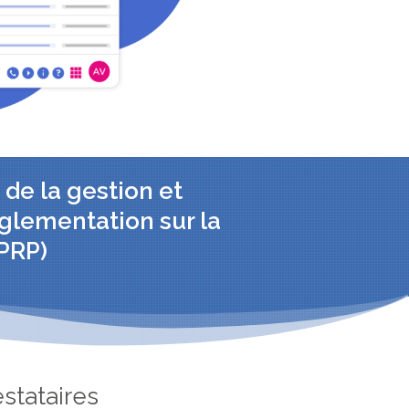
 de la gestion et
églementation sur la
(PRP)
stataires