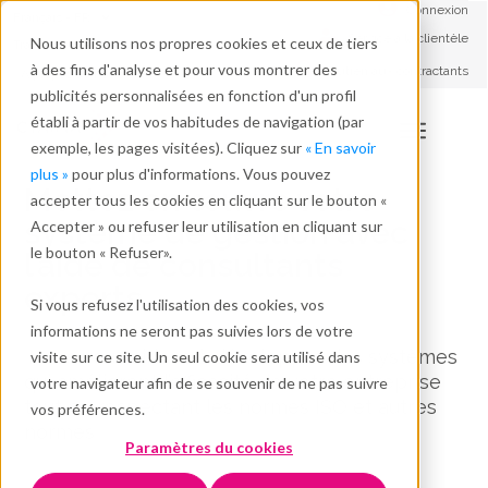
Connexion
Français - FR
Service à la clientèle
Nous utilisons nos propres cookies et ceux de tiers
Travailler avec nous
à des fins d'analyse et pour vous montrer des
Soutien aux contractants
A propos de nous
publicités personnalisées en fonction d'un profil
établi à partir de vos habitudes de navigation (par
exemple, les pages visitées). Cliquez sur
« En savoir
plus »
pour plus d'informations. Vous pouvez
Mettez en œuvre votre
accepter tous les cookies en cliquant sur le bouton «
système de gestion avec
Accepter » ou refuser leur utilisation en cliquant sur
le bouton « Refuser».
l’aide de consultants
experts
Si vous refusez l'utilisation des cookies, vos
informations ne seront pas suivies lors de votre
Nous vous aidons à développer des systèmes
visite sur ce site. Un seul cookie sera utilisé dans
qui améliorent l’efficacité de votre entreprise
votre navigateur afin de se souvenir de ne pas suivre
tout en respectant les normes ISO et autres
vos préférences.
normes
Paramètres du cookies