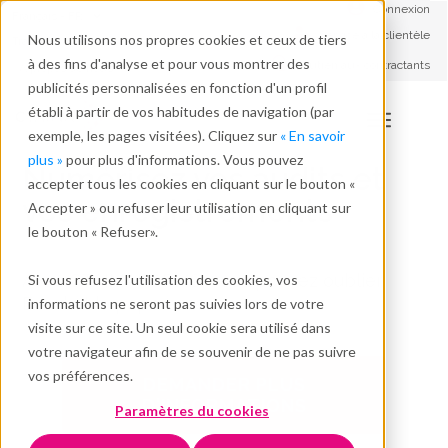
Connexion
Français - FR
Service à la clientèle
Nous utilisons nos propres cookies et ceux de tiers
Travailler avec nous
à des fins d'analyse et pour vous montrer des
Soutien aux contractants
A propos de nous
publicités personnalisées en fonction d'un profil
établi à partir de vos habitudes de navigation (par
exemple, les pages visitées). Cliquez sur
« En savoir
plus »
pour plus d'informations. Vous pouvez
Numérisez vos audits et
accepter tous les cookies en cliquant sur le bouton «
vos enregistrements
Accepter » ou refuser leur utilisation en cliquant sur
le bouton « Refuser».
Avec CTAIMAFORMS, vous pouvez oublier
Si vous refusez l'utilisation des cookies, vos
Excel et la paperasse
informations ne seront pas suivies lors de votre
visite sur ce site. Un seul cookie sera utilisé dans
votre navigateur afin de se souvenir de ne pas suivre
vos préférences.
DEMANDER PLUS
D'INFORMATIONS
Paramètres du cookies