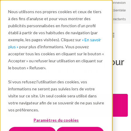
Connexion
Français - FR
Service à la clientèle
Nous utilisons nos propres cookies et ceux de tiers
Travailler avec nous
à des fins d'analyse et pour vous montrer des
Soutien aux contractants
A propos de nous
publicités personnalisées en fonction d'un profil
établi à partir de vos habitudes de navigation (par
exemple, les pages visitées). Cliquez sur
« En savoir
plus »
pour plus d'informations. Vous pouvez
accepter tous les cookies en cliquant sur le bouton «
CTAIMA, une solution pour
Accepter » ou refuser leur utilisation en cliquant sur
le bouton « Refuser».
le secteur de la santé
Si vous refusez l'utilisation des cookies, vos
informations ne seront pas suivies lors de votre
visite sur ce site. Un seul cookie sera utilisé dans
DEMANDE D'INFORMATIONS
votre navigateur afin de se souvenir de ne pas suivre
SUPPLÉMENTAIRES
vos préférences.
Paramètres du cookies