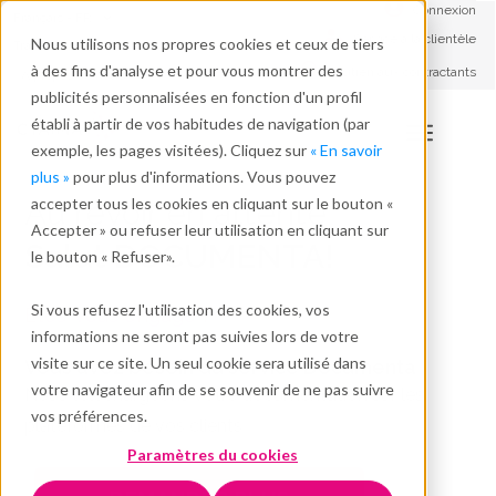
Connexion
Français - FR
Service à la clientèle
Nous utilisons nos propres cookies et ceux de tiers
Travailler avec nous
à des fins d'analyse et pour vous montrer des
Soutien aux contractants
A propos de nous
publicités personnalisées en fonction d'un profil
établi à partir de vos habitudes de navigation (par
exemple, les pages visitées). Cliquez sur
« En savoir
plus »
pour plus d'informations. Vous pouvez
accepter tous les cookies en cliquant sur le bouton «
Au revoir en attente
Accepter » ou refuser leur utilisation en cliquant sur
Salut DOCUMENTA!
le bouton « Refuser».
Si vous refusez l'utilisation des cookies, vos
Êtes-vous engagé ?
informations ne seront pas suivies lors de votre
visite sur ce site. Un seul cookie sera utilisé dans
Vous avez besoin du service Documenta
votre navigateur afin de se souvenir de ne pas suivre
Nous téléchargeons votre documentation sur les
vos préférences.
plateformes de vos clients
Paramètres du cookies